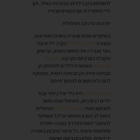
להשתמש בהן בילדותו ובבגרותו כאחד, תוך
כדי התמודדות עם הקשיים שבחייו.
יתרונות הרכיבה הטיפולית
במחקרים שונים שנערכו בשנים האחרונות,
נמצא כי
רכיבה טיפולית
בקרב ילדים ובני
נוער מגבירה את תחושת האמון, הביטחון
והקבלה בסביבתם הקרובה.
הרכיבה
הטיפולית
מאפשרת לילדים להתחזק הן
מבחינה פיזית והן מבחינה רגשית, ומספקת
להם כלים חשובים להמשך חייהם.
רכיבה טיפולית
היא כלי יעיל ביותר עבור
ילדים רבים כיום, והטיפול עצמו נחשב
למבוקש מאוד.
שיעורי הרכיבה
הטיפולית
בחוות לב הטבע מאפשרים לכל משתתף
להתחבר לסוס ולמדריך בצורה ייחודית
ומותאמת אישית. כל שיעור מתבצע באווירה
ידידותית, ומלא בטכניקות ושיטות